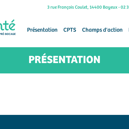
3 rue François Coulet, 14400 Bayeux
-
02 3
Présentation
CPTS
Champs d'action
PRÉSENTATION